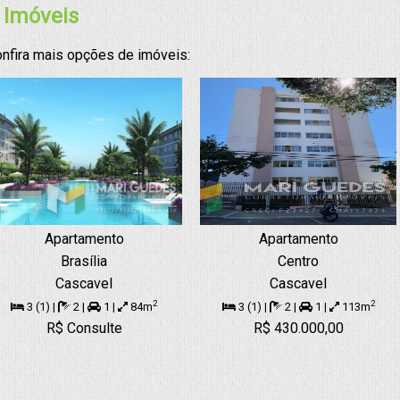
 Imóveis
nfira mais opções de imóveis:
Apartamento
Apartamento
Brasília
Centro
Cascavel
Cascavel
2
2
3 (1) |
2 |
1 |
84m
3 (1) |
2 |
1 |
113m
R$ Consulte
R$ 430.000,00