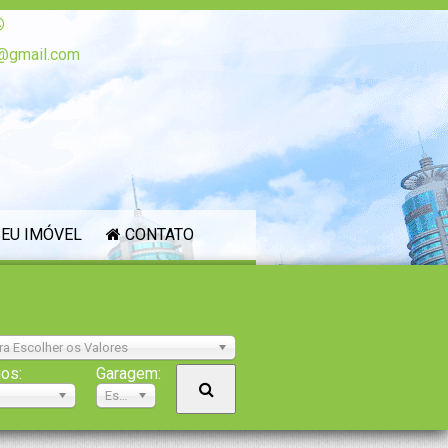
@gmail.com
EU IMÓVEL
CONTATO
ra Escolher os Valores
ios:
Garagem:
Escolher