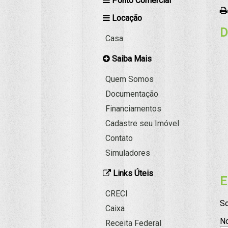
Ponto Comercial
Locação
D
Casa
Saiba Mais
Quem Somos
Documentação
Financiamentos
Cadastre seu Imóvel
Contato
Simuladores
Links Úteis
E
CRECI
So
Caixa
N
Receita Federal