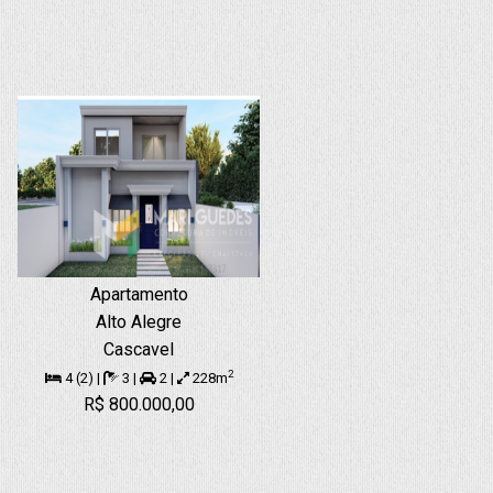
Apartamento
Alto Alegre
Cascavel
2
4 (2) |
3 |
2 |
228m
R$ 800.000,00